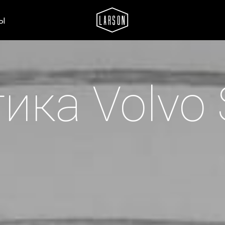
ТЫ
ика Volvo